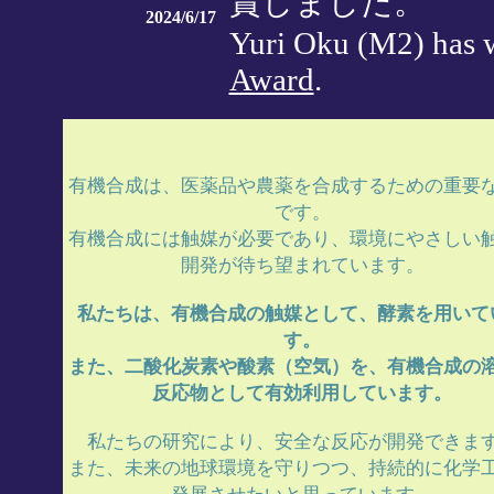
賞しました。
2024/6/17
Yuri Oku (M2) has
Award
.
有機合成は、医薬品や農薬を合成するための重要
です。
有機合成には触媒が必要であり、環境にやさしい
開発が待ち望まれています。
私たちは、有機合成の触媒として、酵素を用いて
す。
また、二酸化炭素や酸素（空気）を、有機合成の
反応物として有効利用しています。
私たちの研究により、安全な反応が開発できま
また、未来の地球環境を守りつつ、持続的に化学