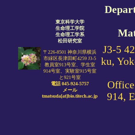
Depart
東京科学大学
生命理工学院
Mat
生命理工学系
松田研究室
J3-5 42
〒226-8501 神奈川県横浜
ku, Yok
市緑区長津田町4259 J3-5
教員室913号室、学生室
914号室、実験室915号室
と921号室
Offic
電話
045-924-5757
メール
914, 
tmatsuda[at]bio.titech.ac.jp