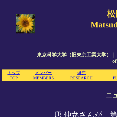
松
Matsud
東京科学大学（旧東京工業大学）｜ Institute of
of
トップ
メンバー
研究
TOP
MEMBERS
RESEARCH
P
ニュ
唐 仲尭さんが、第