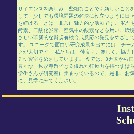
サイエンスを楽しみ、些細なことでも新しいこと
して、少しでも環境問題の解決に役立つように日
を続けることは、非常に魅力的な活動です。 私た
酵素、二酸化炭素、空気中の酸素などを用い、環
さしい革新的な新規有機合成反応の発見をめざし
す。 ユニークで面白い研究成果を出すには、チー
クが大切です。 私たちは、仲良く、楽しく、協力
る研究室をめざしています。 今では、
3
カ国から国
豊かな、私が尊敬できる優れた行動力を持つすば
学生さんが研究室に集まっているので、是非、お
に、見学に来てください。
Ins
Sch